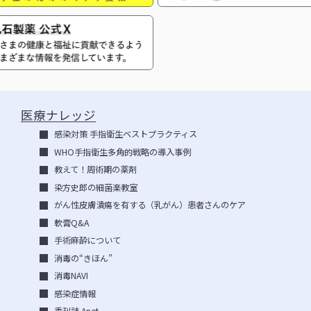
医療ナレッジ
感染対策 手指衛生ベストプラクティス
WHO手指衛生多角的戦略の導入事例
教えて！周術期の薬剤
染方史郎の細菌楽教室
がん性皮膚潰瘍を有する（乳がん）患者さんのケア
軟膏Q&A
手術麻酔について
消毒の“きほん”
消毒NAVI
感染症情報