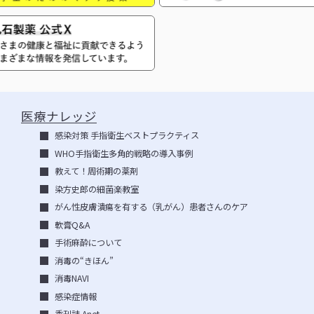
医療ナレッジ
感染対策 手指衛生ベストプラクティス
WHO手指衛生多角的戦略の導入事例
教えて！周術期の薬剤
染方史郎の細菌楽教室
がん性皮膚潰瘍を有する（乳がん）患者さんのケア
軟膏Q&A
手術麻酔について
消毒の“きほん”
消毒NAVI
感染症情報